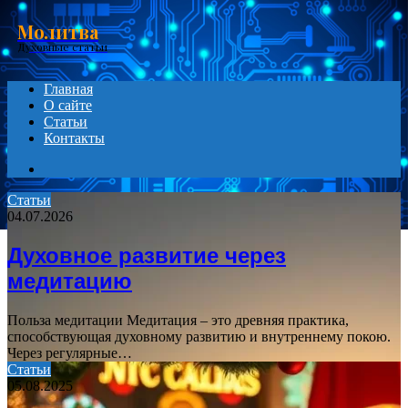
Menu
Молитва
Духовные статьи
Главная
О сайте
Статьи
Контакты
Search
for
Статьи
04.07.2026
Духовное развитие через
медитацию
Польза медитации Медитация – это древняя практика,
способствующая духовному развитию и внутреннему покою.
Через регулярные…
Статьи
05.08.2025