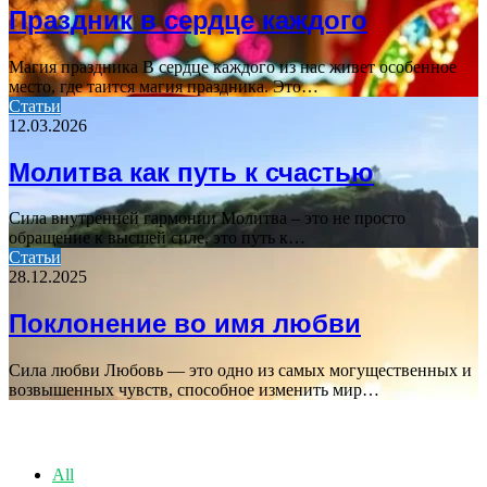
Праздник в сердце каждого
Магия праздника В сердце каждого из нас живет особенное
место, где таится магия праздника. Это…
Статьи
12.03.2026
Молитва как путь к счастью
Сила внутренней гармонии Молитва – это не просто
обращение к высшей силе, это путь к…
Статьи
28.12.2025
Поклонение во имя любви
Сила любви Любовь — это одно из самых могущественных и
возвышенных чувств, способное изменить мир…
ПОПУЛЯРНЫЕ СТАТЬИ
All