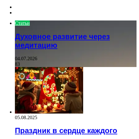
Previous
page
Next
page
Статьи
Духовное развитие через
медитацию
04.07.2026
83
05.08.2025
Праздник в сердце каждого