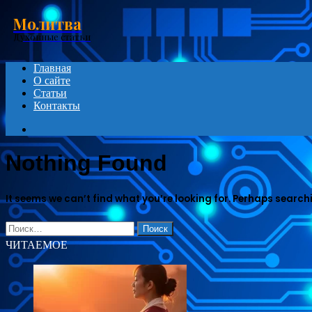
Menu
Молитва
Духовные статьи
Главная
О сайте
Статьи
Контакты
Search
for
Nothing Found
It seems we can’t find what you’re looking for. Perhaps search
Найти:
ЧИТАЕМОЕ